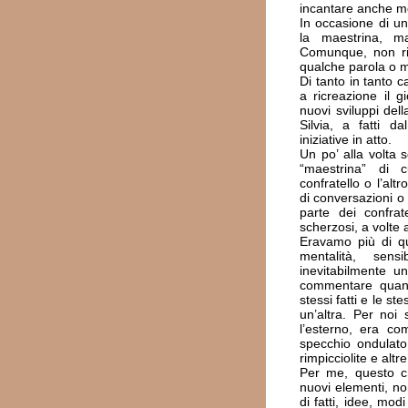
incantare anche m
In occasione di una
la maestrina, m
Comunque, non ri
qualche parola o m
Di tanto in tanto c
a ricreazione il 
nuovi sviluppi dell
Silvia, a fatti 
iniziative in atto.
Un po’ alla volta 
“maestrina” di 
confratello o l’alt
di conversazioni o 
parte dei confrat
scherzosi, a volte 
Eravamo più di qua
mentalità, sens
inevitabilmente u
commentare quant
stessi fatti e le st
un’altra. Per noi
l’esterno, era c
specchio ondulato
rimpicciolite e altr
Per me, questo ch
nuovi elementi, n
di fatti, idee, mod