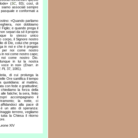
 lode» (
SC
, 83); così, di
o, siamo associati sempre
o pasquale e conformati a
ostino: «Quando parliamo
reghiera, non dobbiamo
l Figlio; e quando prega il
 non separi da sé il proprio
nque lo stesso unico
o corpo, il Signore nostro
lio di Dio, colui che prega
ga in noi e che è pregato
 per noi come nostro
 in noi come nostro capo;
noi come nostro Dio.
unque in lui la nostra
 voce in noi» (
Enarr. in
:
PL
37, 1081).
istia, di cui prolunga la
delle Ore santifica il tempo
a quotidiana: al mattino,
ata con fede e gratitudine;
chiediamo la forza della
lle fatiche; la sera, finito
Vespri accompagnano il
ramonto; la notte, ci
ffidandoci alla pace di
è un atto di speranza:
grinaggio terreno, vegliamo
utta la Chiesa il ritorno
ore.
Leone XIV