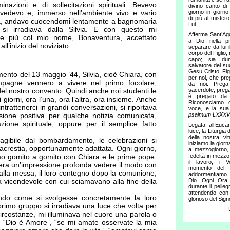
inazioni e di sollecitazioni spirituali. Bevevo
divino canto di
vedevo e, immerso nell’ambiente vivo e vario
giorno in giorn
di più al mister
à, andavo cuocendomi lentamente a bagnomaria
Lui.
e si irradiava dalla Silvia. E con questo mi
Afferma Sant’Ag
pre più col mio nome, Bonaventura, accettato
a Dio nella p
ll’inizio del noviziato.
separare da lui i
corpo del Figlio,
capo; sia du
salvatore del su
Gesù Cristo, Fig
nto del 13 maggio ’44, Silvia, cioè Chiara, con
per noi, che pre
pagne vennero a vivere nel primo focolare,
da noi. Prega
del nostro convento. Quindi anche noi studenti le
sacerdote; prega
è pregato da 
i giorni, ora l’una, ora l’altra, ora insieme. Anche
Riconosciamo d
trattenerci in grandi conversazioni, si riportava
voce, e la sua
ione positiva per qualche notizia comunicata,
psalmum LXXXV
zione spirituale, oppure per il semplice fatto
Legata all’Eucar
luce, la Liturgia 
della nostra vit
agibile dal bombardamento, le celebrazioni si
iniziamo la giorn
acrestia, opportunamente adattata. Ogni giorno,
a mezzogiorno, 
amo gomito a gomito con Chiara e le prime pope.
fedeltà in mezzo a
il lavoro, i 
 era un’impressione profonda vedere il modo con
momento del t
alla messa, il loro contegno dopo la comunione,
addormentiamo a
ia vicendevole con cui sciamavano alla fine della
Dio. Ogni Ora 
durante il pelle
attendendo con t
do come si svolgesse concretamente la loro
glorioso del Sign
primo gruppo si irradiava una luce che volta per
circostanze, mi illuminava nel cuore una parola o
o: “Dio è Amore”, “se mi amate osservate la mia