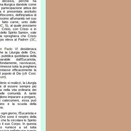
 decisiva, perché ha
orma liturgica dandole come
 partecipazione attiva dei
gia è presentata anzitutto
’incontro, dell’iniziativa di
ossimo all’umanità nel suo
o fatto carne, unto dallo
SC
, 5), al quale possiamo
 Cristo, con Cristo e in
à dello Spirito Santo», vale
lla «preghiera che Cristo
rpo eleva al Padre» (
SC
,
n Paolo VI
desiderava
e la Liturgia delle Ore,
a pubblica quotidiana della
rabile dall’Eucaristia,
fondamente, ravvivasse,
imesse tutta la preghiera
mentasse efficacemente la
el popolo di Dio (cfr Cost.
icum
).
rio si realizzi, la Liturgia
de di essere sempre più
a nella vita ordinaria dei
elle comunità. A tante
liono imparare a pregare,
ai catecumeni, essa può
mino e la scuola della
na.
ogni giorno, l’Eucaristia e
e Ore sono il respiro della
 che fa circolare lo Spirito
o il suo Corpo. In questa
sto «unisce a sé tutta
associa nell’elevare questo