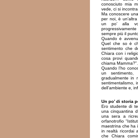
conosciuto mia m
vede, ci si incontr
Ma conoscere una 
per noi, è un’altr
un po’ alla v
progressivament
sempre più il punto
Quando è avvenut
Quel che so è c
sentimento che do
Chiara con i religi
cosa provi quando
chiama Mamma?”.
Quando l’ho conos
un sentimento,
gradualmente in m
sentimentalismo, i
dell’ambiente e, in
Un po’ di storia 
Ero studente di t
una cinquantina di
una sera a ricrea
orfanotrofio “Isti
maestrina che ha i
in realtà ricordai
che Chiara comi