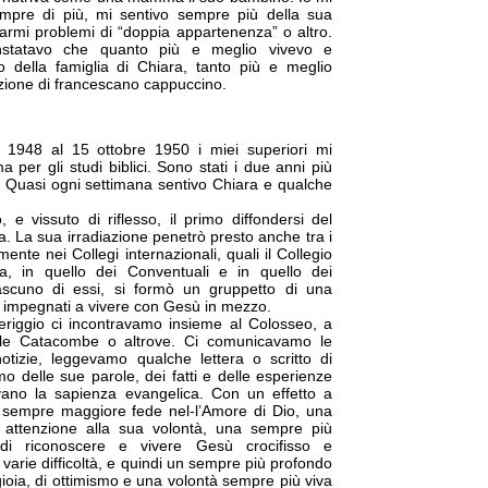
empre di più, mi sentivo sempre più della sua
armi problemi di “doppia appartenenza” o altro.
constatavo che quanto più e meglio vivevo e
to della famiglia di Chiara, tanto più e meglio
zione di francescano cappuccino.
 1948 al 15 ottobre 1950 i miei superiori mi
er gli studi biblici. Sono stati i due anni più
ta. Quasi ogni settimana sentivo Chiara e qualche
, e vissuto di riflesso, il primo diffondersi del
 La sua irradiazione penetrò presto anche tra i
rmente nei Collegi internazionali, quali il Collegio
a, in quello dei Conventuali e in quello dei
ascuno di essi, si formò un gruppetto di una
i, impegnati a vivere con Gesù in mezzo.
riggio ci incontravamo insieme al Colosseo, a
alle Catacombe o altrove. Ci comunicavamo le
otizie, leggevamo qualche lettera o scritto di
mo delle sue parole, dei fatti e delle esperienze
ano la sapienza evangelica. Con un effetto a
 di sempre maggiore fede nel-l’Amore di Dio, una
attenzione alla sua volontà, una sempre più
 di riconoscere e vivere Gesù crocifisso e
varie difficoltà, e quindi un sempre più profondo
gioia, di ottimismo e una volontà sempre più viva