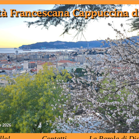
o 2026
llo!
Contatti
La Parola di Di