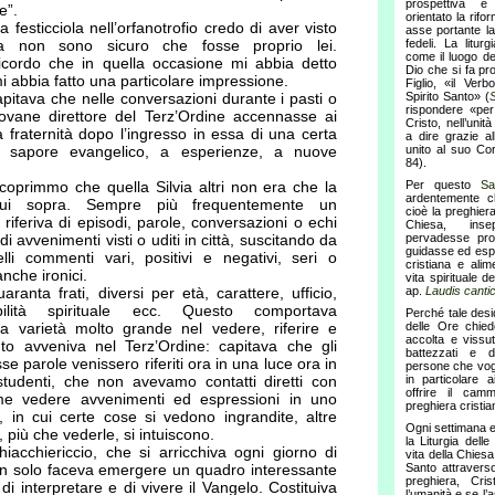
prospettiva è
e”.
orientato la rif
 festicciola nell’orfanotrofio credo di aver visto
asse portante la
a non sono sicuro che fosse proprio lei.
fedeli. La litur
come il luogo dell
cordo che in quella occasione mi abbia detto
Dio che si fa pr
i abbia fatto una particolare impressione.
Figlio, «il Verb
apitava che nelle conversazioni durante i pasti o
Spirito Santo» (
rispondere «per
giovane direttore del Terz’Ordine accennasse ai
Cristo, nell’unit
a fraternità dopo l’ingresso in essa di una certa
a dire grazie a
dal sapore evangelico, a esperienze, a nuove
unito al suo Co
84).
scoprimmo che quella Silvia altri non era che la
Per questo
Sa
ardentemente ch
cui sopra. Sempre più frequentemente un
cioè la preghier
ro riferiva di episodi, parole, conversazioni o echi
Chiesa, insepa
di avvenimenti visti o uditi in città, suscitando da
pervadesse pro
guidasse ed espr
elli commenti vari, positivi e negativi, seri o
cristiana e ali
anche ironici.
vita spirituale d
ranta frati, diversi per età, carattere, ufficio,
ap.
Laudis cant
ibilità spirituale ecc. Questo comportava
Perché tale deside
na varietà molto grande nel vedere, riferire e
delle Ore chie
accolta e vissut
o avveniva nel Terz’Ordine: capitava che gli
battezzati e d
esse parole venissero riferiti ora in una luce ora in
persone che vog
 studenti, che non avevamo contatti diretti con
in particolare 
offrire il cam
ome vedere avvenimenti ed espressioni in uno
preghiera cristia
, in cui certe cose si vedono ingrandite, altre
Ogni settimana e 
e, più che vederle, si intuiscono.
la Liturgia dell
iacchiericcio, che si arricchiva ogni giorno di
vita della Chiesa
on solo faceva emergere un quadro interessante
Santo attravers
preghiera, Cri
i di interpretare e di vivere il Vangelo. Costituiva
l’umanità e se l’