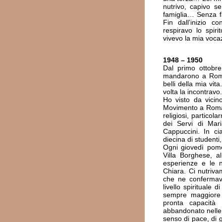
nutrivo, capivo s
famiglia… Senza f
Fin dall’inizio 
respiravo lo spiri
vivevo la mia voca
1948 – 1950
Dal primo ottobre
mandarono a Roma p
belli della mia vi
volta la incontravo.
Ho visto da vicino
Movimento a Roma.
religiosi, particola
dei Servi di Mari
Cappuccini. In ci
diecina di student
Ogni giovedì pome
Villa Borghese, 
esperienze e le n
Chiara. Ci nutriva
che ne confermav
livello spirituale
sempre maggiore 
pronta capacità
abbandonato nelle 
senso di pace, di 