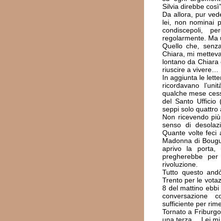
Silvia direbbe così”
Da allora, pur ve
lei, non nominai pi
condiscepoli, p
regolarmente. Ma u
Quello che, senza
Chiara, mi metteva
lontano da Chiara 
riuscire a vivere…
In aggiunta le lett
ricordavano l’un
qualche mese cess
del Santo Ufficio
seppi solo quattro 
Non ricevendo più 
senso di desolazi
Quante volte feci a
Madonna di Bougui
aprivo la porta,
pregherebbe per 
rivoluzione.
Tutto questo andò
Trento per le votazi
8 del mattino ebbi
conversazione c
sufficiente per rime
Tornato a Friburgo,
una terza… Lei mi