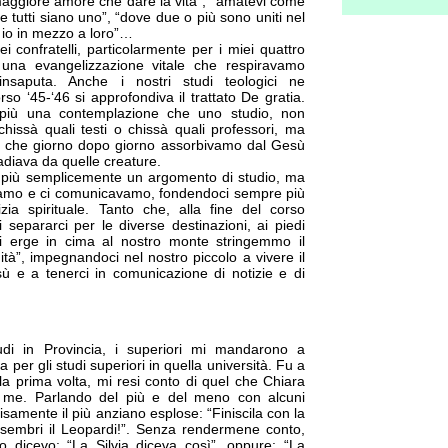
maggiore amore che dare la vita”, “amatevi come
he tutti siano uno”, “dove due o più sono uniti nel
 io in mezzo a loro”…
i confratelli, particolarmente per i miei quattro
 una evangelizzazione vitale che respiravamo
nsaputa. Anche i nostri studi teologici ne
rso ‘45-‘46 si approfondiva il trattato De gratia.
a più una contemplazione che uno studio, non
hissà quali testi o chissà quali professori, ma
ce che giorno dopo giorno assorbivamo dal Gesù
adiava da quelle creature.
 più semplicemente un argomento di studio, ma
vamo e ci comunicavamo, fondendoci sempre più
zia spirituale. Tanto che, alla fine del corso
i separarci per le diverse destinazioni, ai piedi
i erge in cima al nostro monte stringemmo il
ità”, impegnandoci nel nostro piccolo a vivere il
ù e a tenerci in comunicazione di notizie e di
tudi in Provincia, i superiori mi mandarono a
a per gli studi superiori in quella università. Fu a
la prima volta, mi resi conto di quel che Chiara
r me. Parlando del più e del meno con alcuni
visamente il più anziano esplose: “Finiscila con la
i sembri il Leopardi!”. Senza rendermene conto,
 dicevo: “La Silvia diceva così”, oppure: “La