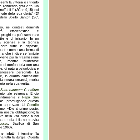
nti la vittoria e il trionfo
 e rendendo grazie “a Dio
neffabile” (
2Cor
9,15) nel
lode della sua gloria” (
Ef
 dello Spirito Santo» (
SC
,
o, nei contesti dominati
tà efficientistica e
a preghiera può sembrare
ile e di irrisorio. In un
 scienza e la tecnica
dare tutte le risposte,
arire come una forma di
, anche in diverse famiglie
viene più la trasmissione
era, mentre numerose
no di confonderla con una
tre, di natura psicologica e
benessere personale. La
ce, in quanto dimensione
la nostra umanità, merita
rta nella sua verità.
e
Sacrosanctum Concilium
rio tale esigenza. E ciò
fondamente il
Papa San
uale, promulgando questo
o approvato dal
Concilio
ermò: «Dio al primo posto;
ma nostra obbligazione; la
nte della vita divina a noi
a scuola della nostra vita
corso
, Basilica di San
re 1963).
ne, infatti, il termine “la
a tutta la liturgia. Questa