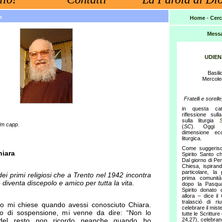
o
Home
-
Cerc
Messa
UDIE
Basili
Mercole
Fratelli e sorel
in questa cat
riflessione sull
sulla liturgia
fm capp.
(
SC
). Oggi c
dimensione ecc
liturgica.
Come suggerisce
hiara
Spirito Santo c
Dal giorno di Pen
Chiesa, ispirand
particolare, la
dei primi religiosi che a Trento nel 1942 incontra
prima comunit
diventa discepolo e amico per tutta la vita.
dopo la Pasqua
Spirito donato 
allora – dice il
tralasciò di ri
o mi chiese quando avessi conosciuto Chiara.
celebrare il mis
 di sospensione, mi venne da dire: “Non lo
tutte le Scritture
del resto non ricordo neanche quando ho
24,27), celebrand