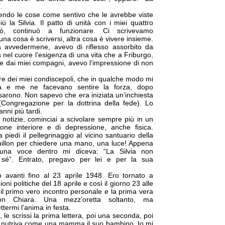
.
dendo le cose come sentivo che le avrebbe viste
ù la Silvia. Il patto di unità con i miei quattro
erò, continuò a funzionare. Ci scrivevamo
na cosa è scriversi, altra cosa è vivere insieme.
 avvedermene, avevo di riflesso assorbito da
 nel cuore l’esigenza di una vita che a Friburgo,
e dai miei compagni, avevo l’impressione di non
ere dei miei condiscepoli, che in qualche modo mi
ità e me ne facevano sentire la forza, dopo
arono. Non sapevo che era iniziata un’inchiesta
 (Congregazione per la dottrina della fede). Lo
anni più tardi.
notizie, cominciai a scivolare sempre più in un
one interiore e di depressione, anche fisica.
 piedi il pellegrinaggio al vicino santuario della
llon per chiedere una mano, una luce! Appena
 una voce dentro mi diceva: “La Silvia non
sé”. Entrato, pregavo per lei e per la sua
 avanti fino al 23 aprile 1948. Ero tornato a
oni politiche del 18 aprile e così il giorno 23 alle
 il primo vero incontro personale e la prima vera
on Chiara. Una mezz’oretta soltanto, ma
ttermi l’anima in festa.
 le scrissi la prima lettera, poi una seconda, poi
 nutriva come una mamma il suo bambino. Io mi