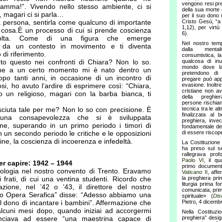
vengono resi prese
amma!”. Vivendo nello stesso ambiente, ci si
della sua morte
a, magari ci si parla…
per il suo dono i
persona, sentirla come qualcuno di importante
Cristo Gesù, “a 
1,12), per virtù
a cosa.È un processo di cui si prende coscienza
6).
olta. Come di una figura che emerge
Nel nostro temp
e da un contesto in movimento e ti diventa
dalla mentali
 di riferimento.
consumistica, l
o questo nei confronti di Chiara? Non lo so.
qualcosa di inut
mondo dove la
he a un certo momento mi è nato dentro un
pretendono di 
po tanti anni, in occasione di un incontro di
pregare può app
osi, ho avuto l’ardire di esprimere così: “Chiara,
evasione. Inoltre
cristiane non av
 un religioso, magari con la barba bianca, ti
della preghi
persone rischia
ciuta tale per me? Non lo so con precisione. È
tecnica tra le al
finalizzata al 
 una consapevolezza che si è sviluppata
preghiera, inve
e, superando in un primo periodo i timori di
fondamentale del
n un secondo periodo le critiche e le opposizioni
di essere riscope
fine, la coscienza di incoerenza e infedeltà.
La Costituzion
ha preso sul se
rallegrava pro
Paolo VI
, il q
per capire: 1942 – 1944
primo document
eologia nel nostro convento di Trento. Eravamo
Vaticano II
, aff
 frati, di cui una ventina studenti. Ricordo che
la preghiera pri
liturgia prima fo
zione, nel ’42 o ’43, il direttore del nostro
comunicata, prim
tuto Opera Serafica” disse: “Adesso abbiamo una
spirituale» (
Dis
l dono di incantare i bambini”. Affermazione che
Pietro, 4 dicemb
 alcuni mesi dopo, quando iniziai ad accorgermi
Nella Costituzio
nciava ad essere “una maestrina capace di
preghiera” design