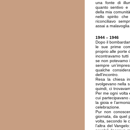
una fonte di illum
quanto sentivo e 
della mia comunit
nello spirito ch
riconciliavo sem
assai a malavoglia a
1944 – 1946
Dopo il bombardame
le sue prime com
proprio alle porte 
incontravamo tutti 
se non potevamo in
sempre un’impress
qualche considera
dell’incontro.
Resa la chiesa in
svolgevano nella s
quindi, ci trovav
Per me ogni volta
cui partecipavano 
la gioia e l’armon
celebrazione.
Pur non conoscen
giornata, da quel 
volta, secondo le 
l’altra del Vangel