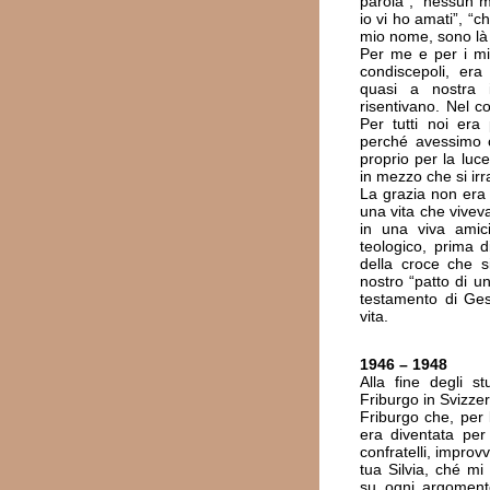
parola”, “nessun 
io vi ho amati”, “c
mio nome, sono là
Per me e per i mie
condiscepoli, era
quasi a nostra i
risentivano. Nel co
Per tutti noi er
perché avessimo c
proprio per la lu
in mezzo che si irr
La grazia non era
una vita che vive
in una viva amici
teologico, prima d
della croce che s
nostro “patto di un
testamento di Ges
vita.
1946 – 1948
Alla fine degli s
Friburgo in Svizzer
Friburgo che, per 
era diventata pe
confratelli, improv
tua Silvia, ché m
su ogni argomento