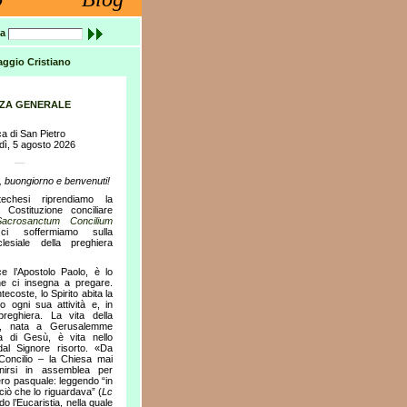
a
ggio Cristiano
NZA GENERALE
ca di San Pietro
dì, 5 agosto 2026
—
le, buongiorno e benvenuti!
echesi riprendiamo la
a Costituzione conciliare
Sacrosanctum Concilium
i soffermiamo sulla
lesiale della preghiera
 l’Apostolo Paolo, è lo
he ci insegna a pregare.
tecoste, lo Spirito abita la
o ogni sua attività e, in
 preghiera. La vita della
à, nata a Gerusalemme
 di Gesù, è vita nello
dal Signore risorto. «Da
 Concilio – la Chiesa mai
unirsi in assemblea per
tero pasquale: leggendo “in
 ciò che lo riguardava” (
Lc
o l’Eucaristia, nella quale