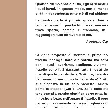
Quando diamo spazio a Dio, egli ci riempie c
i suoi favori. In questo modo, non ci manca
ci dà in abbondanza tutto ciò di cui abbiam
La nostra parte è proprio questa: fare 
recipiente vuoto, perché lui possa riempirci
trova spazio, riempie e trabocca, i
raggiungere tutti attraverso di noi.
Apolonio Ca
Ci viene proposto di mettere al primo pos
fratello, per ogni fratello e sorella, ma sop
con i quali lavoriamo, studiamo, viviamo.
fratello sono […] riassunti tutti i nostri d
una di quelle parole della Scrittura, incentr
risuonano in noi in modo particolare: “Tutta
sua pienezza in un solo precetto: amera
come te stesso” (Gal 5, 14). Se le cose st
tensione alla santità significa porre tutta la
il nostro sforzo, nell’amare il fratello. Il cer
per noi, non consiste tanto nel toglierci i d