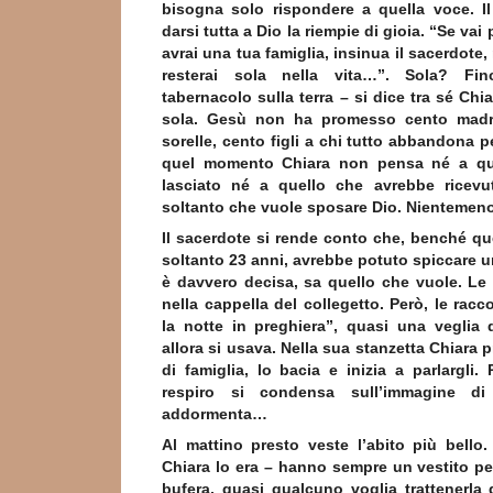
bisogna solo rispondere a quella voce. Il
darsi tutta a Dio la riempie di gioia. “Se vai
avrai una tua famiglia, insinua il sacerdote, 
resterai sola nella vita…”. Sola? Fi
tabernacolo sulla terra – si dice tra sé Chi
sola. Gesù non ha promesso cento madri,
sorelle, cento figli a chi tutto abbandona p
quel momento Chiara non pensa né a qu
lasciato né a quello che avrebbe ricevu
soltanto che vuole sposare Dio. Nientemen
Il sacerdote si rende conto che, benché qu
soltanto 23 anni, avrebbe potuto spiccare un
è davvero decisa, sa quello che vuole. L
nella cappella del collegetto. Però, le rac
la notte in preghiera”, quasi una veglia 
allora si usava. Nella sua stanzetta Chiara p
di famiglia, lo bacia e inizia a parlargli
respiro si condensa sull’immagine d
addormenta…
Al mattino presto veste l’abito più bello
Chiara lo era – hanno sempre un vestito per 
bufera, quasi qualcuno voglia trattenerla