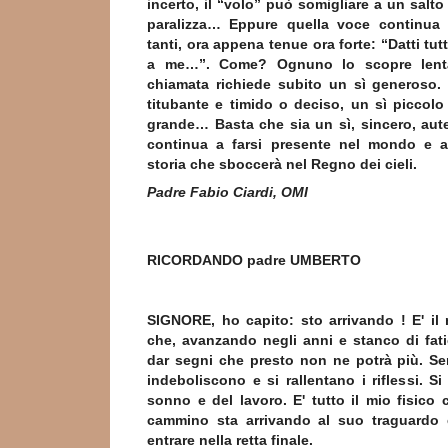
incerto, il “volo” può somigliare a un salto
paralizza… Eppure quella voce continua a
tanti, ora appena tenue ora forte: “Datti tutt
a me…”. Come? Ognuno lo scopre lent
chiamata richiede subito un sì generoso.
titubante e timido o deciso, un sì piccol
grande… Basta che sia un sì, sincero, au
continua a farsi presente nel mondo e a
storia che sboccerà nel Regno dei cieli.
Padre Fabio Ciardi, OMI
RICORDANDO padre UMBERTO
SIGNORE, ho capito: sto arrivando ! E' il
che, avanzando negli anni e stanco di fat
dar segni che presto non ne potrà più. Se
indeboliscono e si rallentano i riflessi. Si 
sonno e del lavoro. E' tutto il mio fisico 
cammino sta arrivando al suo traguardo 
entrare nella retta finale.