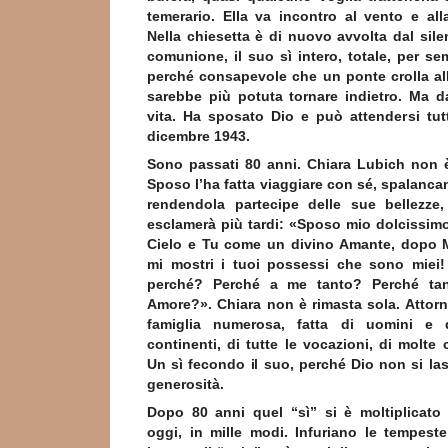
temerario. Ella va incontro al vento e all
Nella chiesetta è di nuovo avvolta dal sile
comunione, il suo sì intero, totale, per se
perché consapevole che un ponte crolla al
sarebbe più potuta tornare indietro. Ma da
vita. Ha sposato Dio e può attendersi tutt
dicembre 1943.
Sono passati 80 anni. Chiara Lubich non è
Sposo l’ha fatta viaggiare con sé, spalancan
rendendola partecipe delle sue bellezze
esclamerà più tardi: «Sposo mio dolcissimo,
Cielo e Tu come un divino Amante, dopo 
mi mostri i tuoi possessi che sono miei
perché? Perché a me tanto? Perché ta
Amore?». Chiara non è rimasta sola. Attorn
famiglia numerosa, fatta di uomini e 
continenti, di tutte le vocazioni, di molte c
Un sì fecondo il suo, perché Dio non si las
generosità.
Dopo 80 anni quel “sì” si è moltiplicato
oggi, in mille modi. Infuriano le tempeste