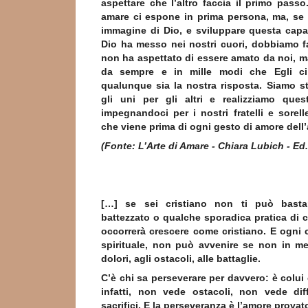
aspettare che l’altro faccia il primo pas
amare ci espone in prima persona, ma, se
immagine di Dio, e sviluppare questa capa
Dio ha messo nei nostri cuori, dobbiamo f
non ha aspettato di essere amato da noi, m
da sempre e in mille modi che Egli c
qualunque sia la nostra risposta. Siamo st
gli uni per gli altri e realizziamo que
impegnandoci per i nostri fratelli e sorel
che viene prima di ogni gesto di amore dell’a
(Fonte: L’Arte di Amare - Chiara Lubich - Ed
[…] se sei cristiano non ti può bastar
battezzato o qualche sporadica pratica di cu
occorrerà crescere come cristiano. E ogni 
spirituale, non può avvenire se non in me
dolori, agli ostacoli, alle battaglie.
C’è chi sa perseverare per davvero: è colui
infatti, non vede ostacoli, non vede dif
sacrifici. E la perseveranza è l’amore provat