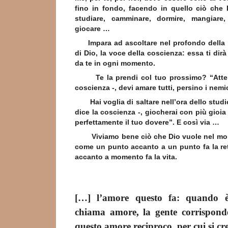
fino in fondo, facendo in quello ciò che 
studiare, camminare, dormire, mangiare, 
giocare …
Impara ad ascoltare nel profondo della 
di Dio, la voce della coscienza: essa ti dir
da te in ogni momento.
Te la prendi col tuo prossimo? “Attenzi
coscienza -, devi amare tutti, persino i nemi
Hai voglia di saltare nell’ora dello studio
dice la coscienza -, giocherai con più gioia
perfettamente il tuo dovere”. E così via …
Viviamo bene ciò che Dio vuole nel mom
come un punto accanto a un punto fa la re
accanto a momento fa la vita.
* * 
[…] l’amore questo fa: quando è 
chiama amore, la gente corrisponde
questo amore reciproco, per cui si cr