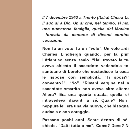
Il 7 dicembre 1943 a Trento (Italia) Chiara 
il suo si a Dio. Un sì che, nel tempo, si mo
una numerosa famiglia, quella del Movime
formata da persone di diversi continent
vocazioni.
Non fu un voto, fu un “volo”. Un volo ard
Charles Lindbergh quando, per la prim
l’Atlantico senza scalo. “Hai trovato la t
aveva chiesto il sacerdote vedendola to
santuario di Loreto che custodisce la casa 
le rispose con semplicità. “Ti sposi?
convento?”. “No”. “Rimani vergine nel m
sacerdote smarrito non aveva altre altern
Allora? Era una quarta strada, quella c
intravedeva davanti a sé. Quale? Non
neppure lei, era una via nuova, che bisogna
audacia e con coraggio.
Passano pochi anni. Sente dentro di sé
chiede: “Datti tutta a me”. Come? Dove? N