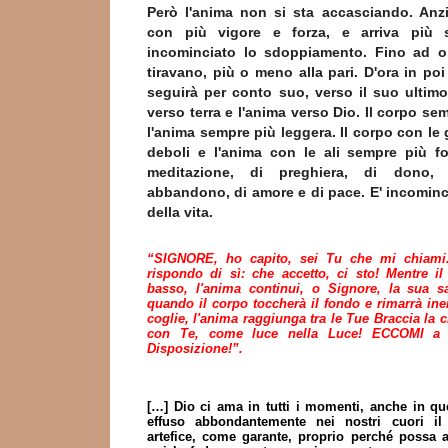
Però l'anima non si sta accasciando. Anzi
con più vigore e forza, e arriva più 
incominciato lo sdoppiamento. Fino ad o
tiravano, più o meno alla pari. D'ora in p
seguirà per conto suo, verso il suo ultimo
verso terra e l'anima verso Dio. Il corpo se
l'anima sempre più leggera. Il corpo con l
deboli e l'anima con le ali sempre più fo
meditazione, di preghiera, di dono, 
abbandono, di amore e di pace. E' incominci
della vita.
“SIGNORE, ho capito, sei Tu che mi chiami
rispondo di sì: che accetto, ci sto! Mentre il
basso, l'anima continui, o Signore, la sua s
quando il corpo toccherà il fondo e rimarrà ine
coglie, l'anima raggiunga tra le Tue Braccia la 
con Te, come luce nella Luce! ECCOMI a
Disposizione!”.
[…] Dio ci ama in tutti i momenti, anche in quel
effuso abbondantemente nei nostri cuori i
artefice, come garante, proprio perché possa a