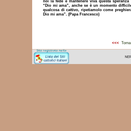
noi la fede e mantenere viva questa speranza 
“Dio mi ama”, anche se è un momento difficile
qualcosa di cattivo, ripetiamolo come preghier
Dio mi ama”. (Papa Francesco)
<<<
Torna 
NER