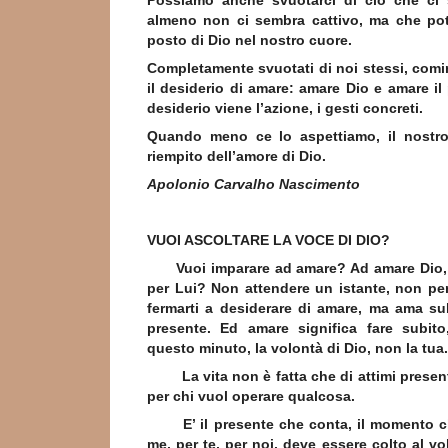
Possiamo anche svuotarci di ciò che ci
almeno non ci sembra cattivo, ma che pot
posto di Dio nel nostro cuore.
Completamente svuotati di noi stessi, comi
il desiderio di amare: amare Dio e amare il
desiderio viene l’azione, i gesti concreti.
Quando meno ce lo aspettiamo, il nostro
riempito dell’amore di Dio.
Apolonio Carvalho Nascimento
VUOI ASCOLTARE LA VOCE DI DIO?
Vuoi imparare ad amare? Ad amare Dio, a
per Lui? Non attendere un istante, non pe
fermarti a desiderare di amare, ma ama s
presente. Ed amare significa fare subito
questo minuto, la volontà di Dio, non la tua.
La vita non è fatta che di attimi present
per chi vuol operare qualcosa.
E’ il presente che conta, il momento ch
me, per te, per noi, deve essere colto al vo