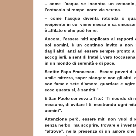
– come l’acqua se incontra un ostacolo,
l’ostacolo si rompe, corre via serena.
– come l’acqua diventa rotonda o qua
recipiente in cui viene messa e sa smussar
è affilato e che può ferire.
Ancora, l’essere miti applicato ai rapporti e
noi uomini, è un continuo invito a non 
dagli altri, anzi ad essere sempre pronto a 
accoglierli, a sentirli fratelli, vero toccasana
in un mondo di serenità e di pace.
Sentite Papa Francesco: “Essere poveri di 
umile mitezza, saper piangere con gli altri, c
con fame e sete d’amore, guardare e agire
ecco questa si, è santità.”
E San Paolo scriveva a Tito: “Ti ricordo di 
nessuno, di evitare liti, mostrando ogni mite
uomini”.
Attenzione però, essere miti non vuol dir
senza nerbo, ma scoprire, trovare e inventa
“altrove”, nella presenza di un amore che